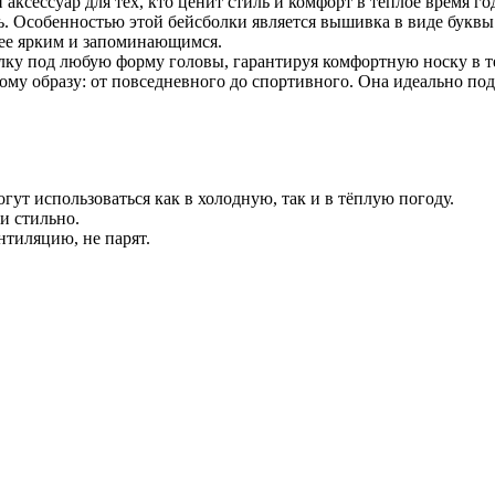
аксессуар для тех, кто ценит стиль и комфорт в теплое время г
. Особенностью этой бейсболки является вышивка в виде буквы 
лее ярким и запоминающимся.
олку под любую форму головы, гарантируя комфортную носку в т
му образу: от повседневного до спортивного. Она идеально подх
.
гут использоваться как в холодную, так и в тёплую погоду.
 и стильно.
тиляцию, не парят.