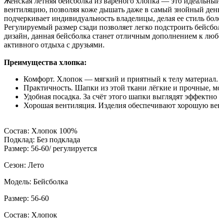
Женская летняя бейсболка из вареного хлопка — это идеальный 
вентиляцию, позволяя коже дышать даже в самый знойный день
подчеркивает индивидуальность владелицы, делая ее стиль бо
Регулируемый размер сзади позволяет легко подстроить бейсб
дизайн, данная бейсболка станет отличным дополнением к любо
активного отдыха с друзьями.
Преимущества хлопка:
Комфорт. Хлопок — мягкий и приятный к телу материал
Практичность. Шапки из этой ткани лёгкие и прочные, мо
Удобная посадка. За счёт этого шапки выглядят эффектно
Хорошая вентиляция. Изделия обеспечивают хорошую вен
Состав: Хлопок 100%
Подклад: Без подклада
Размер: 56-60/ регулируется
Сезон: Лето
Модель: Бейсболка
Размер: 56-60
Состав: Хлопок