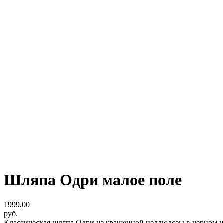
Шляпа Одри малое поле
1999,00
руб.
Классическая шляпа Одри из крашенной целлюлозы в черном цв