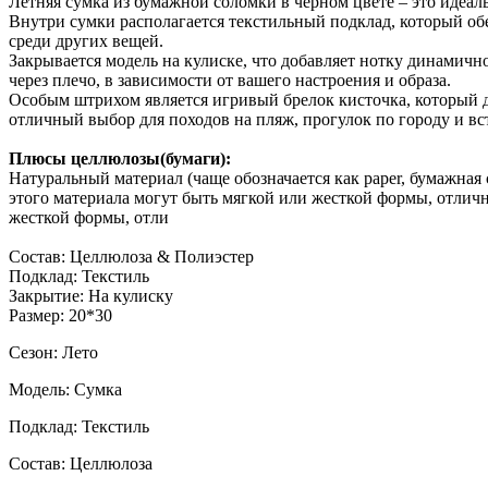
Летняя сумка из бумажной соломки в черном цвете – это идеал
Внутри сумки располагается текстильный подклад, который обе
среди других вещей.
Закрывается модель на кулиске, что добавляет нотку динамичн
через плечо, в зависимости от вашего настроения и образа.
Особым штрихом является игривый брелок кисточка, который до
отличный выбор для походов на пляж, прогулок по городу и вст
Плюсы целлюлозы(бумаги):
Натуральный материал (чаще обозначается как paper, бумажная
этого материала могут быть мягкой или жесткой формы, отлич
жесткой формы, отли
Состав: Целлюлоза & Полиэстер
Подклад: Текстиль
Закрытие: На кулиску
Размер: 20*30
Сезон: Лето
Модель: Сумка
Подклад: Текстиль
Состав: Целлюлоза