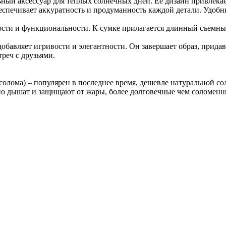
ьный аксессуар для теплых солнечных дней. Ее дизайн привлекае
спечивает аккуратность и продуманность каждой детали. Удобны
ости и функциональности. К сумке прилагается длинный съемный 
бавляет игривости и элегантности. Он завершает образ, придав
реч с друзьями.
 солома) – популярен в последнее время, дешевле натуральной с
но дышат и защищают от жары, более долговечные чем соломенн