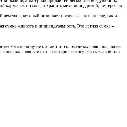
т внимание, а материал придает ей легкость и воздушность.
й кармашек позволяет хранить мелочи под рукой, не теряя их
ремешок, который позволяет носить её как на плече, так и
ая сумке живость и индивидуальность. Эта летняя сумка –
оломы хотя по виду не отстают от соломенных шляп, шляпы из
ые шляпы. шляпы из этого материала могут быть мягкой или