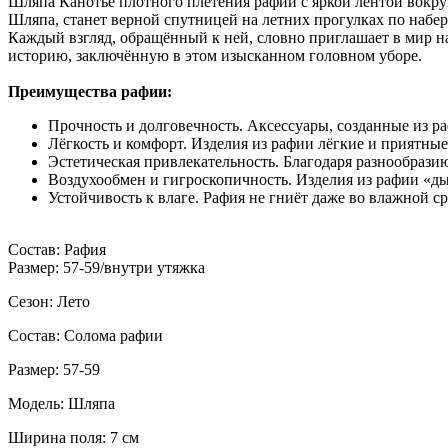
Шляпа Канотье плотного плетения рафии с яркой лентой вокру
Шляпа, станет верной спутницей на летних прогулках по набе
Каждый взгляд, обращённый к ней, словно приглашает в мир на
историю, заключённую в этом изысканном головном уборе.
Преимущества рафии:
Прочность и долговечность. Аксессуары, созданные из 
Лёгкость и комфорт. Изделия из рафии лёгкие и приятны
Эстетическая привлекательность. Благодаря разнообразию
Воздухообмен и гигроскопичность. Изделия из рафии «ды
Устойчивость к влаге. Рафия не гниёт даже во влажной ср
Состав: Рафия
Размер: 57-59/внутри утяжка
Сезон: Лето
Состав: Солома рафии
Размер: 57-59
Модель: Шляпа
Ширина поля: 7 см