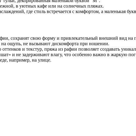
г тульи, декорированная маленькой буквой "М".
режной, в уютных кафе или на солнечных пляжах.
слаждений, где стиль встречается с комфортом, а маленькая бу
рафии, сохранят свою форму и привлекательный внешний вид на 
е на ощупь, не вызывают дискомфорта при ношении.
 оттенков и текстур, пряжа из рафии позволяет создавать уника
шат» и не задерживают влагу, что особенно важно в жаркую пог
еде, например, на улице.