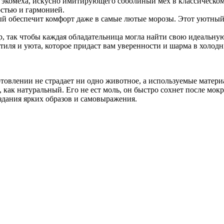
 экомеха, искусно имитирующего соболиный мех в классическом
остью и гармонией.
рый обеспечит комфорт даже в самые лютые морозы. Этот уютный
, так чтобы каждая обладательница могла найти свою идеальную
тиля и уюта, которое придаст вам уверенности и шарма в холод
овлении не страдает ни одно животное, а используемые матери
, как натуральный. Его не ест моль, он быстро сохнет после мокр
здания ярких образов и самовыражения.