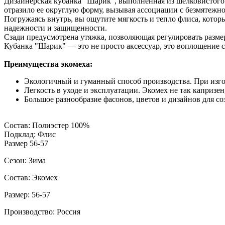
Дизайнерская кубанка "Шарик", выполненная из шелковистого
отразило ее округлую форму, вызывая ассоциации с безмятежн
Погружаясь внутрь, вы ощутите мягкость и тепло флиса, кото
надежности и защищенности.
Сзади предусмотрена утяжка, позволяющая регулировать размер
Кубанка "Шарик" — это не просто аксессуар, это воплощение с
Преимущества экомеха:
Экологичный и гуманный способ производства. При изгот
Легкость в уходе и эксплуатации. Экомех не так капризен
Большое разнообразие фасонов, цветов и дизайнов для со
Состав: Полиэстер 100%
Подклад: Флис
Размер 56-57
Сезон: Зима
Состав: Экомех
Размер: 56-57
Производство: Россия