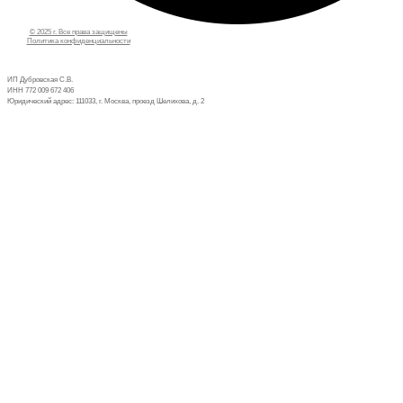
© 2025 г. Все права защищены
Политика конфиденциальности
ИП Дубровская С.В.
ИНН 772 009 672 406
Юридический адрес: 111033, г. Москва, проезд Шелихова, д. 2